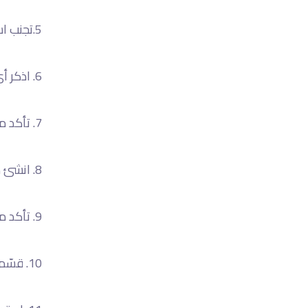
5.تجنب استخدام عناوين clickbait (عناوين مثيرة مضللة). يمكن للمستهلكين معرفة متى يتم تضليلهم.
6. اذكر أي عروض أو خصومات في العنوان.
7. تأكد من أن CTA (عبارة تحث المستخدم على اتخاذ إجراء) واضحة.
8. انشئ صفحات هبوط مألوفة بخطوات اشتراك سهلة.
9. تأكد من توافق إعلاناتك مع الهواتف المحمولة.
10. قسّم جمهورك وابدأ حملات مختلفة لكل مجموعة تتشارك نفس الموقع الجغرافي والاهتمامات.