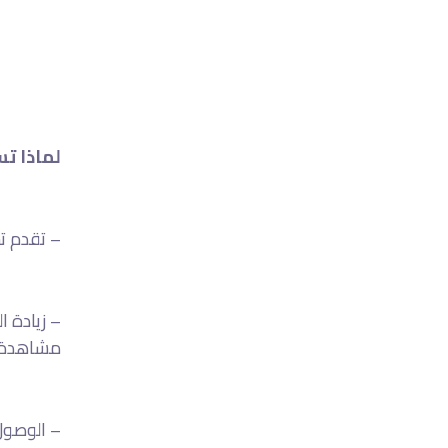
لماذا ت
– تقدم ت
– زيادة ا
مشاهدة ا
– الوصول