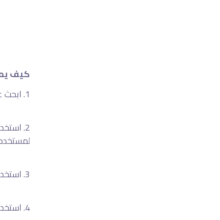
كيف يمك
1. ابحث عن منافسيك قبل إطلاق حملتك من أجل اختيار زاوية تسويقية مميزة.
2. استخ
لمستخدمي
3. استخدم الشعار في إعلانك. هذا يمكن أن يزيد التثبيت بنسبة 25٪.
4. استخدم فيديو عالي الجودة مدته 15 ثانية. يؤدي ذلك إلى زيادة الرغبة في الشراء.