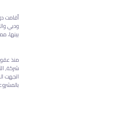
أقامت دو
ودبي وال
بينها، مم
منذ عقود،
شركة, الآ
اتجهت الش
بالمشروعا