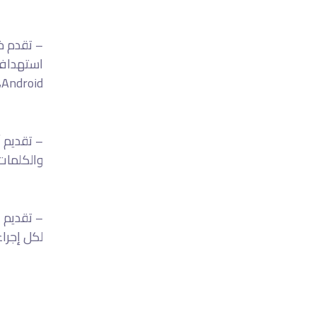
– تقدم خ
استهداف 
Android، أو iOS).
– تقديم 
والكلمات 
– تقديم ن
لكل إجراء