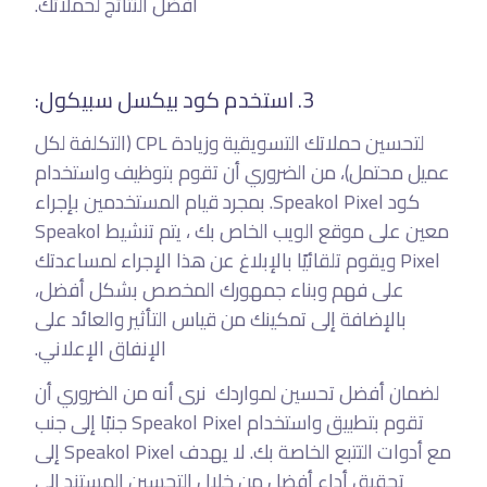
أفضل النتائج لحملاتك.
3. استخدم كود بيكسل سبيكول:
لتحسين حملاتك التسويقية وزيادة CPL (التكلفة لكل
عميل محتمل)، من الضروري أن تقوم بتوظيف واستخدام
كود Speakol Pixel. بمجرد قيام المستخدمين بإجراء
معين على موقع الويب الخاص بك ، يتم تنشيط Speakol
Pixel ويقوم تلقائيًا بالإبلاغ عن هذا الإجراء لمساعدتك
على فهم وبناء جمهورك المخصص بشكل أفضل،
بالإضافة إلى تمكينك من قياس التأثير والعائد على
الإنفاق الإعلاني.
لضمان أفضل تحسين لمواردك نرى أنه من الضروري أن
تقوم بتطبيق واستخدام Speakol Pixel جنبًا إلى جنب
مع أدوات التتبع الخاصة بك. لا يهدف Speakol Pixel إلى
تحقيق أداء أفضل من خلال التحسين المستند إلى