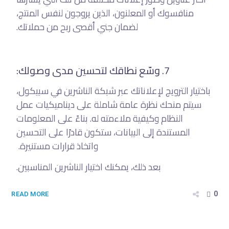
منافسوك أو المعلنون، الذين يروجون لنفس المنتج،
لضمان جني أقصى ربح من حملاتك.
7. وسّع نطاقك لتحسين مدى وصولك:
باختيار الترويج لإعلاناتك عبر شبكة الناشرين في سبيكول،
سيتم منحك نظرة عامة شاملة على ديناميكيات عمل
النظام وكيفية ملاءمته له. بناءً على المعلومات
المستندة إلى البيانات، ستكون قادرًا على التحسين
واتخاذ قرارات مستنيرة.
بعد ذلك، يمكنك اختيار الناشرين المناسبين.
0
READ MORE