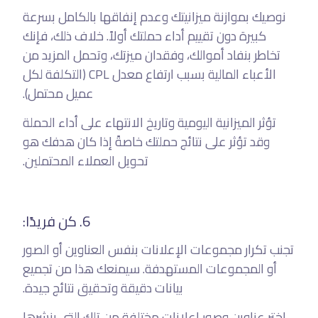
نوصيك بموازنة ميزانيتك وعدم إنفاقها بالكامل بسرعة
كبيرة دون تقييم أداء حملتك أولاً. خلاف ذلك، فإنك
تخاطر بنفاد أموالك، وفقدان ميزتك، وتحمل المزيد من
الأعباء المالية بسبب ارتفاع معدل CPL (التكلفة لكل
عميل محتمل).
تؤثر الميزانية اليومية وتاريخ الانتهاء على أداء الحملة
وقد تؤثر على نتائج حملتك خاصةً إذا كان هدفك هو
تحويل العملاء المحتملين.
6. كن فريدًا:
تجنب تكرار مجموعات الإعلانات بنفس العناوين أو الصور
أو المجموعات المستهدفة. سيمنعك هذا من تجميع
بيانات دقيقة وتحقيق نتائج جيدة.
اختر عناوين وصور إعلانات مختلفة من تلك التي ينشرها