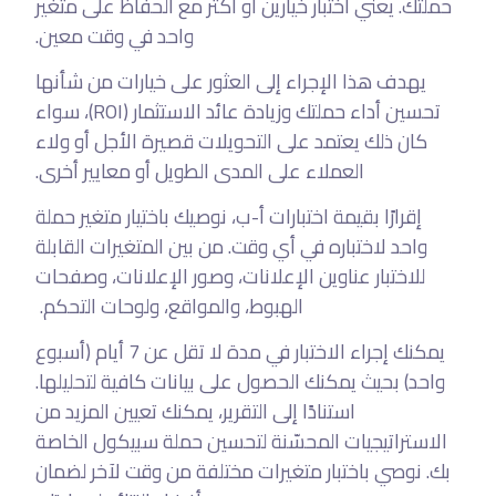
حملتك. يعني اختبار خيارين أو أكثر مع الحفاظ على متغير
واحد في وقت معين.
يهدف هذا الإجراء إلى العثور على خيارات من شأنها
تحسين أداء حملتك وزيادة عائد الاستثمار (ROI)، سواء
كان ذلك يعتمد على التحويلات قصيرة الأجل أو ولاء
العملاء على المدى الطويل أو معايير أخرى.
إقرارًا بقيمة اختبارات أ-ب، نوصيك باختيار متغير حملة
واحد لاختباره في أي وقت. من بين المتغيرات القابلة
للاختبار عناوين الإعلانات، وصور الإعلانات، وصفحات
الهبوط، والمواقع، ولوحات التحكم.
يمكنك إجراء الاختبار في مدة لا تقل عن 7 أيام (أسبوع
واحد) بحيث يمكنك الحصول على بيانات كافية لتحليلها.
استنادًا إلى التقرير، يمكنك تعيين المزيد من
الاستراتيجيات المحسّنة لتحسين حملة سبيكول الخاصة
بك. نوصي باختبار متغيرات مختلفة من وقت لآخر لضمان