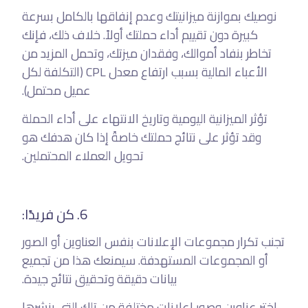
نوصيك بموازنة ميزانيتك وعدم إنفاقها بالكامل بسرعة
كبيرة دون تقييم أداء حملتك أولاً. خلاف ذلك، فإنك
تخاطر بنفاد أموالك، وفقدان ميزتك، وتحمل المزيد من
الأعباء المالية بسبب ارتفاع معدل CPL (التكلفة لكل
عميل محتمل).
تؤثر الميزانية اليومية وتاريخ الانتهاء على أداء الحملة
وقد تؤثر على نتائج حملتك خاصةً إذا كان هدفك هو
تحويل العملاء المحتملين.
6. كن فريدًا:
تجنب تكرار مجموعات الإعلانات بنفس العناوين أو الصور
أو المجموعات المستهدفة. سيمنعك هذا من تجميع
بيانات دقيقة وتحقيق نتائج جيدة.
اختر عناوين وصور إعلانات مختلفة من تلك التي ينشرها