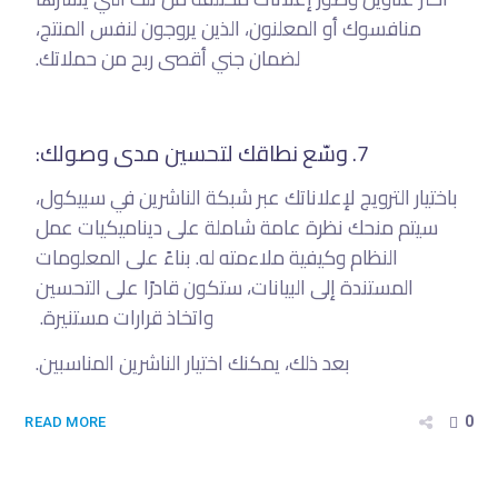
منافسوك أو المعلنون، الذين يروجون لنفس المنتج،
لضمان جني أقصى ربح من حملاتك.
7. وسّع نطاقك لتحسين مدى وصولك:
باختيار الترويج لإعلاناتك عبر شبكة الناشرين في سبيكول،
سيتم منحك نظرة عامة شاملة على ديناميكيات عمل
النظام وكيفية ملاءمته له. بناءً على المعلومات
المستندة إلى البيانات، ستكون قادرًا على التحسين
واتخاذ قرارات مستنيرة.
بعد ذلك، يمكنك اختيار الناشرين المناسبين.
0
READ MORE