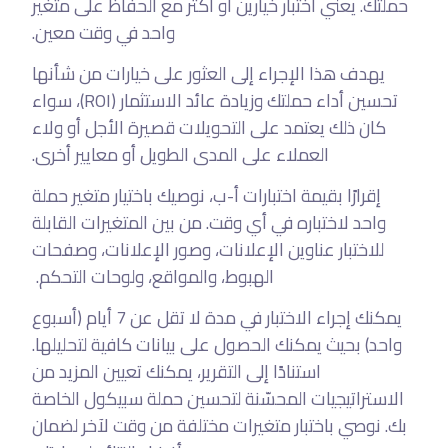
حملتك. يعني اختبار خيارين أو أكثر مع الحفاظ على متغير
واحد في وقت معين.
يهدف هذا الإجراء إلى العثور على خيارات من شأنها
تحسين أداء حملتك وزيادة عائد الاستثمار (ROI)، سواء
كان ذلك يعتمد على التحويلات قصيرة الأجل أو ولاء
العملاء على المدى الطويل أو معايير أخرى.
إقرارًا بقيمة اختبارات أ-ب، نوصيك باختيار متغير حملة
واحد لاختباره في أي وقت. من بين المتغيرات القابلة
للاختبار عناوين الإعلانات، وصور الإعلانات، وصفحات
الهبوط، والمواقع، ولوحات التحكم.
يمكنك إجراء الاختبار في مدة لا تقل عن 7 أيام (أسبوع
واحد) بحيث يمكنك الحصول على بيانات كافية لتحليلها.
استنادًا إلى التقرير، يمكنك تعيين المزيد من
الاستراتيجيات المحسّنة لتحسين حملة سبيكول الخاصة
بك. نوصي باختبار متغيرات مختلفة من وقت لآخر لضمان