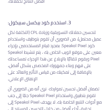
أفضل النتائج لحملاتك.
3. استخدم كود بيكسل سبيكول:
لتحسين حملاتك التسويقية وزيادة CPL (التكلفة لكل
عميل محتمل)، من الضروري أن تقوم بتوظيف واستخدام
كود Speakol Pixel. بمجرد قيام المستخدمين بإجراء
معين على موقع الويب الخاص بك ، يتم تنشيط Speakol
Pixel ويقوم تلقائيًا بالإبلاغ عن هذا الإجراء لمساعدتك
على فهم وبناء جمهورك المخصص بشكل أفضل،
بالإضافة إلى تمكينك من قياس التأثير والعائد على
الإنفاق الإعلاني.
لضمان أفضل تحسين لمواردك نرى أنه من الضروري أن
تقوم بتطبيق واستخدام Speakol Pixel جنبًا إلى جنب
مع أدوات التتبع الخاصة بك. لا يهدف Speakol Pixel إلى
تحقيق أداء أفضل من خلال التحسين المستند إلى