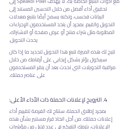
مع أدوات التتبع الخاصة بك. لا يهدف Speakol Pixel إلى
تحقيق أداء أفضل من خلال التحسين المستند إلى
البيانات فحسب، ولكنه يسمح أيضًا بتتبع معدلات
التحويل والقيم. بمجرد أن يتخذ المستخدمون الإجراءات
المطلوبة مثل شراء منتج أو عرض صفحة أو الاشتراك،
يحدث التحويل.
تتيح لك هذه الميزة تتبع هذا التحويل لتحديد ما إذا كان
سبيكول يؤثر بشكل إيجابي على أرقامك من خلال
مراقبة التحويلات التي تحدث بعد أن ينقر المستخدمون
على عناصر حملتك.
4. الترويج لإعلانات الحملة ذات الأداء الأعلى:
بمجرد إطلاق الحملة، ستتاح لك الفرصة لتقييم أداء
إعلانات حملتك. من أجل اتخاذ قرار مستنير بشأن هذه
الإعلانات، يلزمك التفكير في عدد قليل من مؤشرات