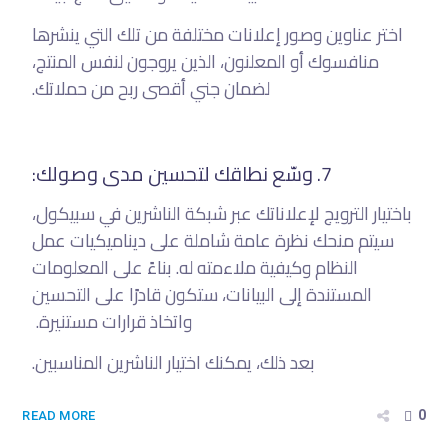
اختر عناوين وصور إعلانات مختلفة من تلك التي ينشرها
منافسوك أو المعلنون، الذين يروجون لنفس المنتج،
لضمان جني أقصى ربح من حملاتك.
7. وسّع نطاقك لتحسين مدى وصولك:
باختيار الترويج لإعلاناتك عبر شبكة الناشرين في سبيكول،
سيتم منحك نظرة عامة شاملة على ديناميكيات عمل
النظام وكيفية ملاءمته له. بناءً على المعلومات
المستندة إلى البيانات، ستكون قادرًا على التحسين
واتخاذ قرارات مستنيرة.
بعد ذلك، يمكنك اختيار الناشرين المناسبين.
0
READ MORE