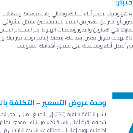
اختبار A / B هو وسيلة لتقييم أداء حملتك، وبالتالي زيادة مبيعاتك ومعدلا
رين أو أكثر من متغير من الحملة للمستخدمين بشكل عشوائي. ب
تبارها هي العناوين والصور وصفحات الهبوط. يتم استخدام التحلي
اءً لهدف تحويل معين. بعد ذلك، يمكنك إعادة توجيه ميزانيتك وإ
ق أفضل أداء ويساعدك على تحقيق أهدافك التسويقية.
وحدة عروض التسعير – التكلفة بالنقرة 
تشير الكلفة بالنقرة (CPC) إلى المبل
بتكلفة نقرة أعلى بنسبة 20٪ من ت
احتمالية ترويج إعلانات حملتك عبر شبكة الناشرين في 