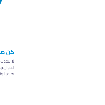
كن صبو
لا تنجذب
الخوارزمي
بمرور الو