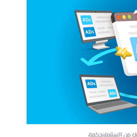
ك من االستثماربحكمة،