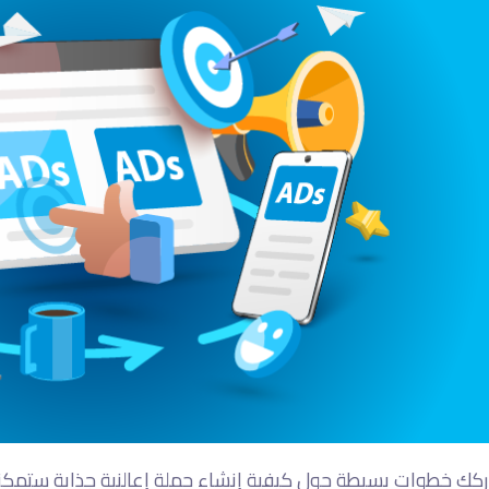
اركك خطوات بسيطة حول كيفية إنشاء حملة إعالنية جذابة ستمكن