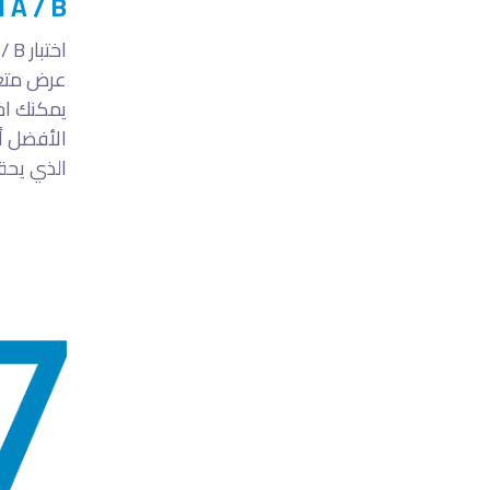
A / B اختبار:
عرض متغي
يمكنك اخ
الأفضل أد
الذي يحق